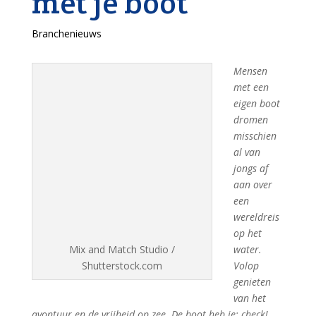
met je boot
Branchenieuws
Mensen
met een
eigen boot
dromen
misschien
al van
jongs af
aan over
een
wereldreis
op het
Mix and Match Studio /
water.
Shutterstock.com
Volop
genieten
van het
avontuur en de vrijheid op zee. De boot heb je: check!