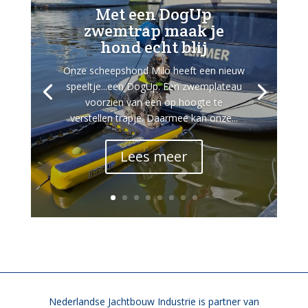
Met een DogUp
zwemtrap maak je
hond echt blij
Onze scheepshond Milo heeft een nieuw
speeltje...een DogUp. Een zwemplateau
voorzien van een op hoogte te
verstellen trapje. Daarmee kan onze...
Lees meer
Nederlandse Jachtbouw Industrie is partner van