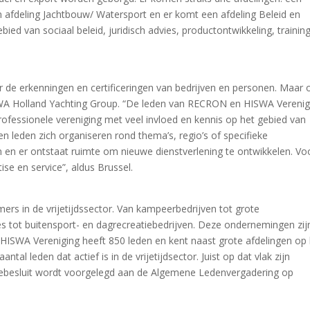
een afdeling Jachtbouw/ Watersport en er komt een afdeling Beleid en
ed van sociaal beleid, juridisch advies, productontwikkeling, trainin
r de erkenningen en certificeringen van bedrijven en personen. Maar 
WA Holland Yachting Group. “De leden van RECRON en HISWA Verenig
professionele vereniging met veel invloed en kennis op het gebied van
n leden zich organiseren rond thema’s, regio’s of specifieke
 en er ontstaat ruimte om nieuwe dienstverlening te ontwikkelen. Vo
ise en service”, aldus Brussel.
s in de vrijetijdssector. Van kampeerbedrijven tot grote
ot buitensport- en dagrecreatiebedrijven. Deze ondernemingen zij
jd. HISWA Vereniging heeft 850 leden en kent naast grote afdelingen op
tal leden dat actief is in de vrijetijdsector. Juist op dat vlak zijn
iebesluit wordt voorgelegd aan de Algemene Ledenvergadering op