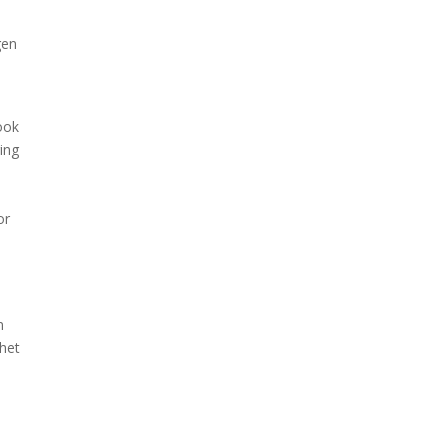
gen
ook
ing
or
n
 het