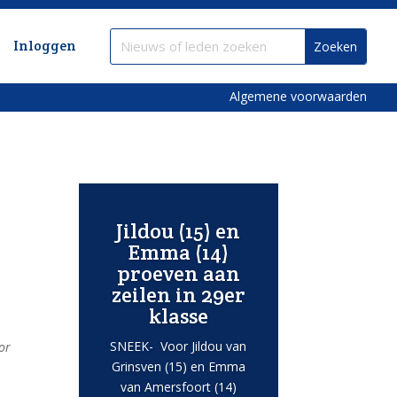
Inloggen
Algemene voorwaarden
Jildou (15) en
Emma (14)
proeven aan
zeilen in 29er
klasse
SNEEK- Voor Jildou van
or
Grinsven (15) en Emma
van Amersfoort (14)