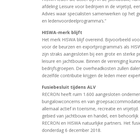
afdeling Leisure voor bedrijven in de vrijetijd, 
Advies waar specialisten samenwerken op het gebi
en ledenvoordeelprogramma’s.”
HISWA-merk blijft
Het merk HISWA blijf overeind. Bijvoorbeeld voo
voor de beurzen en exportprogramma’s als HIS
zijn straks aangesloten bij een grote en sterke 
leisure en jachtbouw. Binnen de vereniging kunne
bedrijfsgroepen. De overheadkosten zullen dalen
dezelfde contributie krijgen de leden meer expert
Fusiebesluit tijdens ALV
RECRON heeft ruim 1.600 aangesloten ondernemer
bungalowconcerns en van groepsaccommodaties t
allemaal actief in toerisme, recreatie en vrijeti
gebied van jachtbouw en handel, een behoorlijk aan
RECRON en HISWA natuurlijke partners. Het fus
donderdag 6 december 2018.