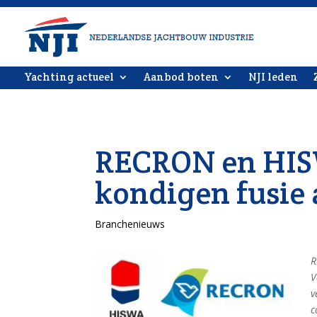
Yachting actueel
Aanbod boten
NJI leden
RECRON en HIS
kondigen fusie
Branchenieuws
R
V
v
c