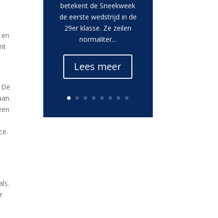
betekent de Sneekweek
de eerste wedstrijd in de
29er klasse. Ze zeilen
 en
normaliter...
nt
Lees meer
. De
aan.
een
ce.
ls.
r