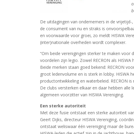
o
b
De uitdagingen van ondernemers in de vrijetijd-
de consument van nu en straks is onvoorspelbaa
en voorwaarde voor groei, zo meldt HISWA Vere
(inter)nationale overheden wordt complexer.
“Om beide verenigingen sterker te maken voor 
voordelen zijn legio. Zowel RECRON als HISWA 
Beide merken staan goed bekend: RECRON voora
groot ledenvolume en is sterk in lobby. HISWA h
productontwikkeling en waterbeleid. RECRON is m
De clubs versterken elkaar en daar hebben alle l
algemeen voorzitter van HISWA Vereniging.
Een sterke autoriteit
Met deze fusie ontstaat een sterke autoriteit v
Geert Dijks, directeur HISWA Vereniging, coördi
ontstaat weliswaar één vereniging maar de burea
HISWA-leden die actief zijn in de jachtbouw, ha