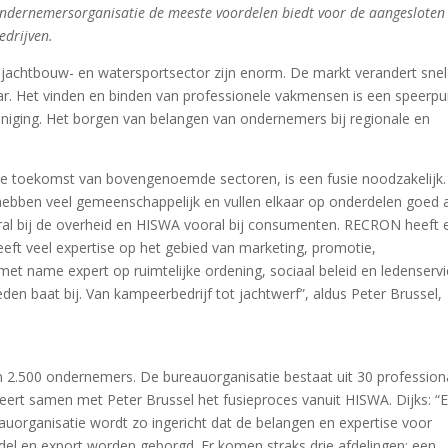
ndernemersorganisatie de meeste voordelen biedt voor de aangesloten
edrijven.
, jachtbouw- en watersportsector zijn enorm. De markt verandert snel
r. Het vinden en binden van professionele vakmensen is een speerpu
niging. Het borgen van belangen van ondernemers bij regionale en
de toekomst van bovengenoemde sectoren, is een fusie noodzakelijk
hebben veel gemeenschappelijk en vullen elkaar op onderdelen goed 
l bij de overheid en HISWA vooral bij consumenten. RECRON heeft 
eeft veel expertise op het gebied van marketing, promotie,
et name expert op ruimtelijke ordening, sociaal beleid en ledenservi
eden baat bij. Van kampeerbedrijf tot jachtwerf”, aldus Peter Brussel,
an 2.500 ondernemers. De bureauorganisatie bestaat uit 30 professiona
neert samen met Peter Brussel het fusieproces vanuit HISWA. Dijks: “E
uorganisatie wordt zo ingericht dat de belangen en expertise voor
ndel en export worden geborgd. Er komen straks drie afdelingen: een