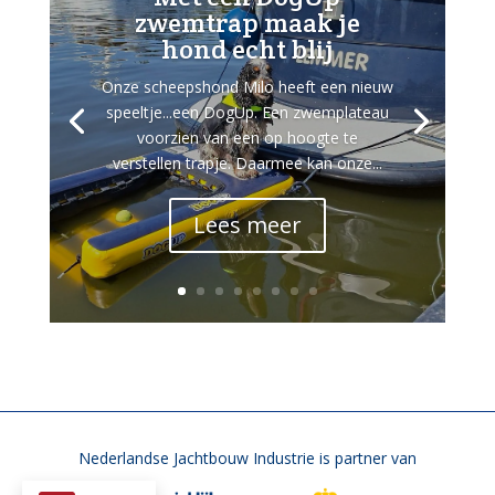
zwemtrap maak je
hond echt blij
Onze scheepshond Milo heeft een nieuw
speeltje...een DogUp. Een zwemplateau
voorzien van een op hoogte te
verstellen trapje. Daarmee kan onze...
Lees meer
Nederlandse Jachtbouw Industrie is partner van