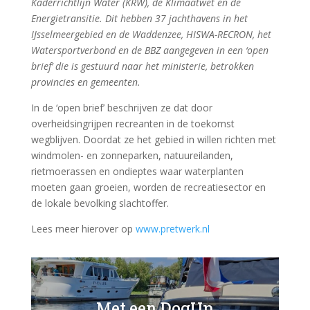
Kaderrichtlijn Water (KRW), de Klimaatwet en de
Energietransitie. Dit hebben 37 jachthavens in het
IJsselmeergebied en de Waddenzee, HISWA-RECRON, het
Watersportverbond en de BBZ aangegeven in een ‘open
brief’ die is gestuurd naar het ministerie, betrokken
provincies en gemeenten.
In de ‘open brief’ beschrijven ze dat door
overheidsingrijpen recreanten in de toekomst
wegblijven. Doordat ze het gebied in willen richten met
windmolen- en zonneparken, natuureilanden,
rietmoerassen en ondieptes waar waterplanten
moeten gaan groeien, worden de recreatiesector en
de lokale bevolking slachtoffer.
Lees meer hierover op
www.pretwerk.nl
Met een DogUp