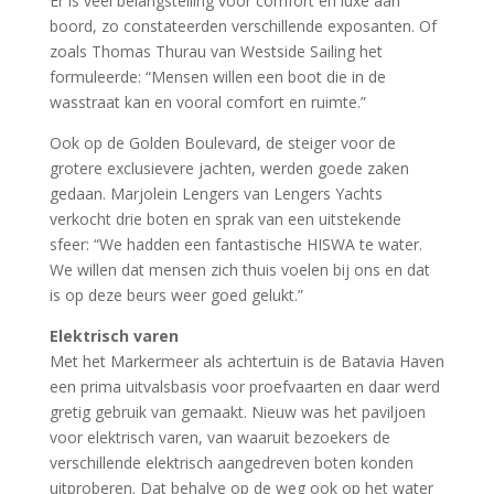
Er is veel belangstelling voor comfort en luxe aan
boord, zo constateerden verschillende exposanten. Of
zoals Thomas Thurau van Westside Sailing het
formuleerde: “Mensen willen een boot die in de
wasstraat kan en vooral comfort en ruimte.”
Ook op de Golden Boulevard, de steiger voor de
grotere exclusievere jachten, werden goede zaken
gedaan. Marjolein Lengers van Lengers Yachts
verkocht drie boten en sprak van een uitstekende
sfeer: “We hadden een fantastische HISWA te water.
We willen dat mensen zich thuis voelen bij ons en dat
is op deze beurs weer goed gelukt.”
Elektrisch varen
Met het Markermeer als achtertuin is de Batavia Haven
een prima uitvalsbasis voor proefvaarten en daar werd
gretig gebruik van gemaakt. Nieuw was het paviljoen
voor elektrisch varen, van waaruit bezoekers de
verschillende elektrisch aangedreven boten konden
uitproberen. Dat behalve op de weg ook op het water