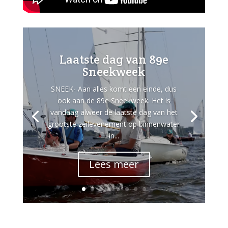
Laatste dag van 89e
Sneekweek
SNEEK- Aan alles komt een einde, dus
ook aan de 89e Sneekweek. Het is
vandaag alweer de laatste dag van het
grootste zeilevenement op binnenwater
in...
Lees meer