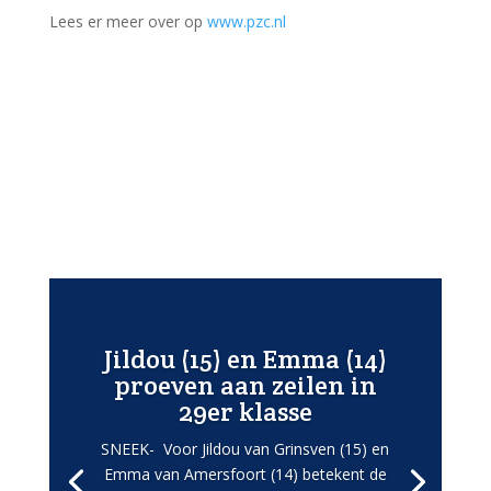
Lees er meer over op
www.pzc.nl
Jildou (15) en Emma (14)
proeven aan zeilen in
29er klasse
SNEEK- Voor Jildou van Grinsven (15) en
Emma van Amersfoort (14) betekent de