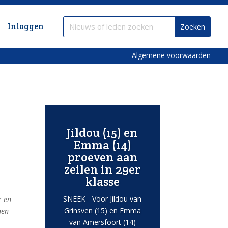
Inloggen
Algemene voorwaarden
Jildou (15) en
Emma (14)
proeven aan
zeilen in 29er
klasse
SNEEK- Voor Jildou van
r en
Grinsven (15) en Emma
nen
van Amersfoort (14)