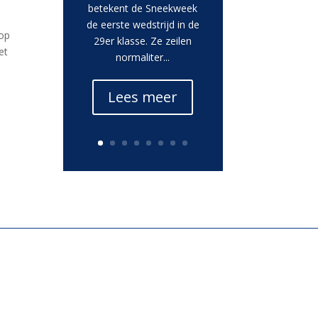
betekent de Sneekweek
de eerste wedstrijd in de
oop
29er klasse. Ze zeilen
et
normaliter...
Lees meer