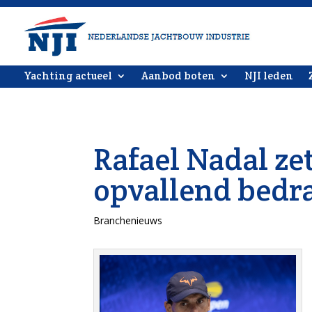
Yachting actueel
Aanbod boten
NJI leden
Rafael Nadal zet
opvallend bedr
Branchenieuws