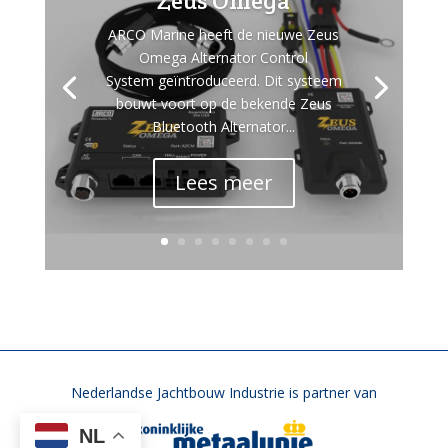
Zeus Omega
ARCO Marine heeft de nieuwe Zeus
Omega Alternator Control
System geïntroduceerd. Dit systeem
bouwt voort op de bekende Zeus
Bluetooth Alternator...
Lees meer
Nederlandse Jachtbouw Industrie is partner van
NL