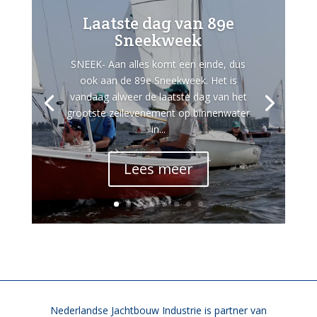
Laatste dag van 89e
Sneekweek
SNEEK- Aan alles komt een einde, dus
ook aan de 89e Sneekweek. Het is
vandaag alweer de laatste dag van het
grootste zeilevenement op binnenwater
in...
Lees meer
Nederlandse Jachtbouw Industrie is partner van