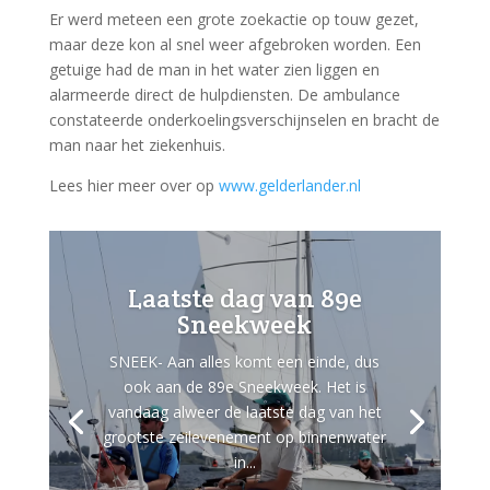
Er werd meteen een grote zoekactie op touw gezet,
maar deze kon al snel weer afgebroken worden. Een
getuige had de man in het water zien liggen en
alarmeerde direct de hulpdiensten. De ambulance
constateerde onderkoelingsverschijnselen en bracht de
man naar het ziekenhuis.
Lees hier meer over op
www.gelderlander.nl
Laatste dag van 89e
Sneekweek
SNEEK- Aan alles komt een einde, dus
ook aan de 89e Sneekweek. Het is
vandaag alweer de laatste dag van het
grootste zeilevenement op binnenwater
in...