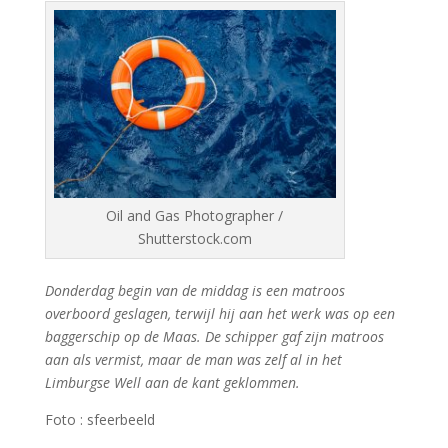
Oil and Gas Photographer /
Shutterstock.com
Donderdag begin van de middag is een matroos
overboord geslagen, terwijl hij aan het werk was op een
baggerschip op de Maas. De schipper gaf zijn matroos
aan als vermist, maar de man was zelf al in het
Limburgse Well aan de kant geklommen.
Foto : sfeerbeeld