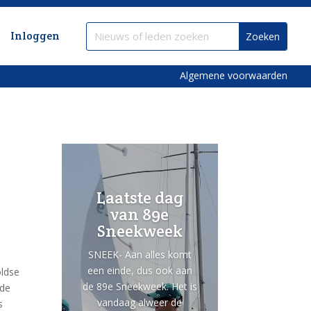
Inloggen
Algemene voorwaarden
Laatste dag
van 89e
Sneekweek
SNEEK- Aan alles komt
een einde, dus ook aan
oldse
de 89e Sneekweek. Het is
ude
vandaag alweer de
s