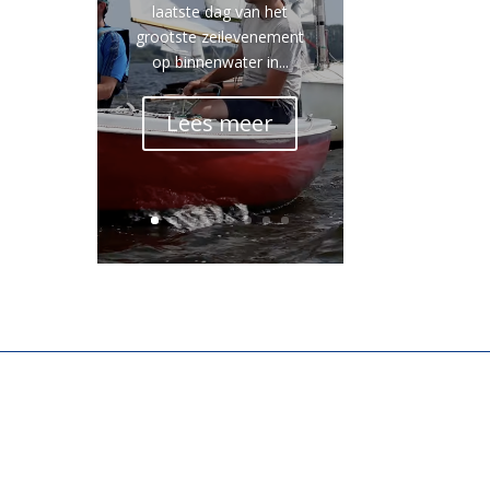
laatste dag van het
grootste zeilevenement
op binnenwater in...
Lees meer