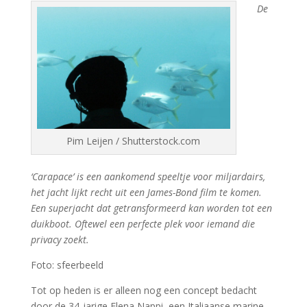
De
Pim Leijen / Shutterstock.com
‘Carapace’ is een aankomend speeltje voor miljardairs,
het jacht lijkt recht uit een James-Bond film te komen.
Een superjacht dat getransformeerd kan worden tot een
duikboot. Oftewel een perfecte plek voor iemand die
privacy zoekt.
Foto: sfeerbeeld
Tot op heden is er alleen nog een concept bedacht
door de 34-jarige Elena Nappi, een Italiaanse marine-