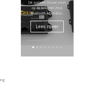
Dit systeem bouwt voort
op de bekende Zeus
Bluetooth Alternator...
Lees meer
ing