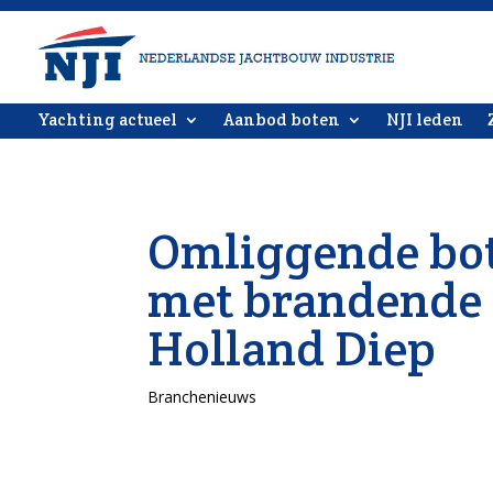
Yachting actueel
Aanbod boten
NJI leden
Omliggende bot
met brandende
Holland Diep
Branchenieuws