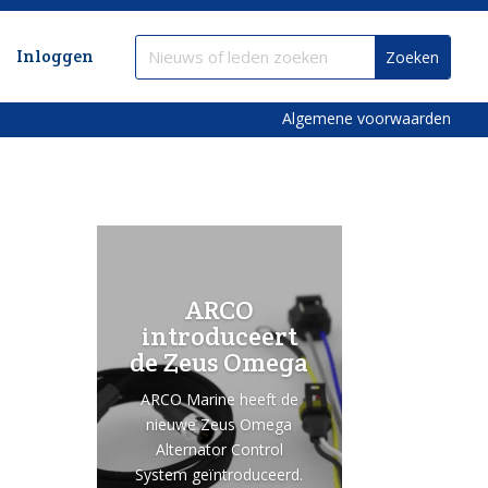
Inloggen
Algemene voorwaarden
ARCO
introduceert
de Zeus Omega
ARCO Marine heeft de
nieuwe Zeus Omega
Alternator Control
System geïntroduceerd.