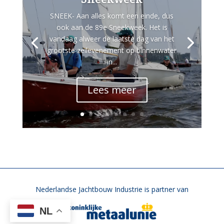
SNEEK- Aan alles komt een einde, dus
ook aan de 89e Sneekweek. Het is
vandaag alweer de laatste dag van het
grootste zeilevenement op binnenwater
in...
Lees meer
Nederlandse Jachtbouw Industrie is partner van
NL