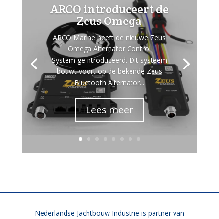
ARCO introduceert de
Zeus Omega
ARCO Marine heeft de nieuwe Zeus
Omega Alternator Control
System geïntroduceerd. Dit systeem
bouwt voort op de bekende Zeus
Bluetooth Alternator...
Lees meer
Nederlandse Jachtbouw Industrie is partner van