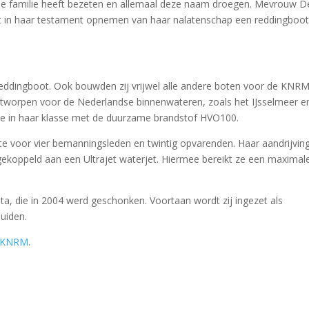
de familie heeft bezeten en allemaal deze naam droegen. Mevrouw D
iet in haar testament opnemen van haar nalatenschap een reddingboot
ddingboot. Ook bouwden zij vrijwel alle andere boten voor de KNRM
ntworpen voor de Nederlandse binnenwateren, zoals het IJsselmeer e
te in haar klasse met de duurzame brandstof HVO100.
e voor vier bemanningsleden en twintig opvarenden. Haar aandrijvin
 gekoppeld aan een Ultrajet waterjet. Hiermee bereikt ze een maximal
a, die in 2004 werd geschonken. Voortaan wordt zij ingezet als
muiden.
KNRM
.