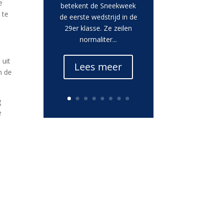
e
betekent de Sneekweek
 te
de eerste wedstrijd in de
29er klasse. Ze zeilen
normaliter...
 uit
Lees meer
n de
g
e