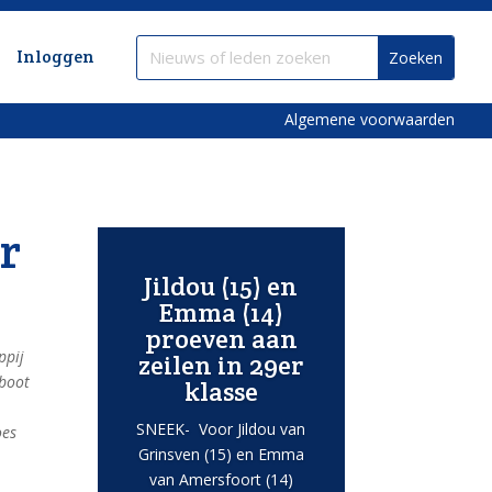
Inloggen
Algemene voorwaarden
r
Jildou (15) en
Emma (14)
proeven aan
ppij
zeilen in 29er
boot
klasse
SNEEK- Voor Jildou van
oes
Grinsven (15) en Emma
van Amersfoort (14)