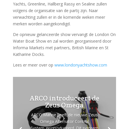
Yachts, Greenline, Hallberg Rassy en Sealine zullen
volgens de organisatie van de partij zijn.
Naar
verwachting zullen er in de komende weken meer
merken worden aangekondigd.
De opnieuw gelanceerde show vervangt de London On
Water Boat Show en zal worden georganiseerd door
Informa Markets met partners, British Marine en St
Katharine Docks.
Lees er meer over op
www.londonyachtshow.com
ARCO introduceert de
Zeus Omega
ARCO Marine heeft de nieuwe Zeus
Omega Alternator Control
System geïntroduceerd. Dit systeem