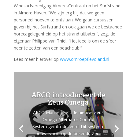
Windsurfvereniging Almere-Centraal op het Surfstrand
in Almere Haven. “We zijn erg blij dat we geen
personeel hoeven te ontslaan. We gaan cursussen
geven bij het Surfstrand en ook gaan we de bestaande
horecagelegenheid op het strand uitbaten”, zegt de
eigenaar Philippe van Thiel. “Het idee is om de sfeer
neer te zetten van een beachclub.”
Lees meer hierover op
www.omroepflevoland.nl
ARCO introduceert de
Zeus Omega
ARCO Marine heeft de nieuwe Zeus
Omega Alternator Control
System geïntroduceerd. Dit systeem
bouwt voort op de bekende Zeus