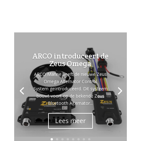
ARCO introduceert de
Zeus Omega
ARCO Marine heeft de nieuwe Zeus
Omega Alternator Control
System geïntroduceerd. Dit systeem
bouwt voort op de bekende Zeus
Bluetooth Alternator...
Lees meer