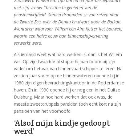
2005 werd Willem 65. Tijd om na 53 jaar beroepsvaart
met zijn vrouw Christine te genieten van de
pensioenvrijheid. Samen droomden ze van reizen naar
de Zwarte Zee, over de Donau en dwars door de Balkan.
Avonturen waarvoor Willem een Alm Kotter liet bouwen,
waarin een halve eeuw aan binnenschip-ervaring
verwerkt werd.
Als iemand weet wat hard werken is, dan is het Willem
wel. Op zijn twaalfde al stapte hij aan boord bij zijn
vader om het vak van binnenvaartschipper te leren. Na
zestien jaar varen op de binnenwateren opende hij in
1980 zijn eigen bevrachtingskantoor in de Rotterdamse
haven. En in 1990 opende hij er nog een in het Duitse
Duisburg. Maar hoe hard werken dat ook was, de
meeste zweetdruppels parelden toch echt kort na zijn
pensioen van het voorhoofd.
‘Alsof mijn kindje gedoopt
werd’