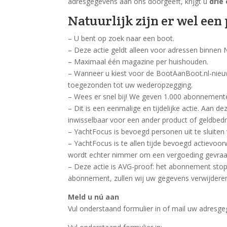
adresgegevens aan ons doorgeeft, krijgt u
drie
Natuurlijk zijn er wel een
– U bent op zoek naar een boot.
– Deze actie geldt alleen voor adressen binnen 
– Maximaal één magazine per huishouden.
– Wanneer u kiest voor de BootAanBoot.nl-nieuws
toegezonden tot uw wederopzegging.
– Wees er snel bij! We geven 1.000 abonnemente
– Dit is een eenmalige en tijdelijke actie. Aan 
inwisselbaar voor een ander product of geldbedr
– YachtFocus is bevoegd personen uit te sluiten
– YachtFocus is te allen tijde bevoegd actievoor
wordt echter nimmer om een vergoeding gevraagd.
– Deze actie is AVG-proof: het abonnement st
abonnement, zullen wij uw gegevens verwijdere
Meld u nú aan
Vul onderstaand formulier in of mail uw adresg