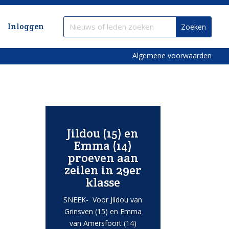
Inloggen
Algemene voorwaarden
Jildou (15) en
Emma (14)
proeven aan
zeilen in 29er
klasse
SNEEK- Voor Jildou van
Grinsven (15) en Emma
van Amersfoort (14)