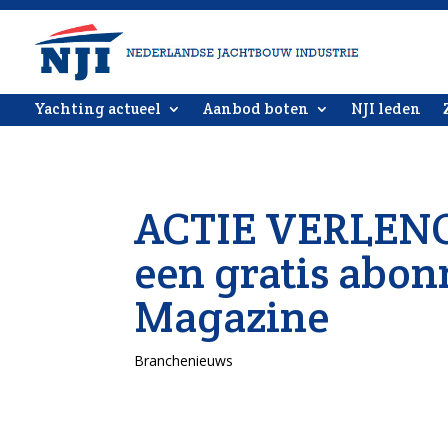
Yachting actueel
Aanbod boten
NJI leden
ACTIE VERLENGD
een gratis abo
Magazine
Branchenieuws