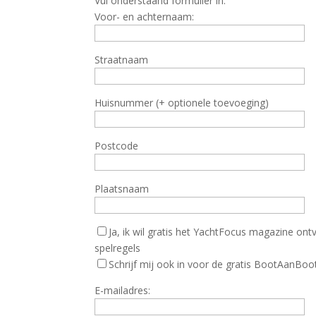
Vul onderstaand formulier in:
Voor- en achternaam:
Straatnaam
Huisnummer (+ optionele toevoeging)
Postcode
Plaatsnaam
Ja, ik wil gratis het YachtFocus magazine o
spelregels
Schrijf mij ook in voor de gratis BootAanBoot
E-mailadres: