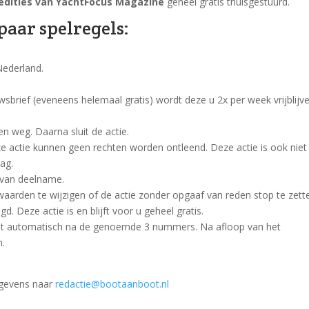
 edities van YachtFocus Magazine
geheel gratis thuisgestuurd.
 paar spelregels:
Nederland.
brief (eveneens helemaal gratis) wordt deze u 2x per week vrijblijv
n weg. Daarna sluit de actie.
deze actie kunnen geen rechten worden ontleend. Deze actie is ook niet
ag.
 van deelname.
waarden te wijzigen of de actie zonder opgaaf van reden stop te zett
 Deze actie is en blijft voor u geheel gratis.
opt automatisch na de genoemde 3 nummers. Na afloop van het
n.
egevens naar
redactie@bootaanboot.nl