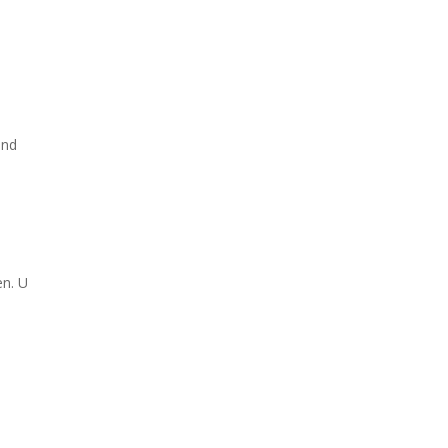
end
en. U