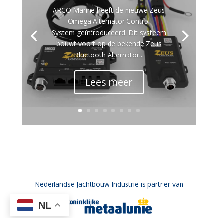
ARCO Marine heeft de nieuwe Zeus
Omega Alternator Control
System geïntroduceerd. Dit systeem
bouwt voort op de bekende Zeus
Bluetooth Alternator...
Lees meer
Nederlandse Jachtbouw Industrie is partner van
NL