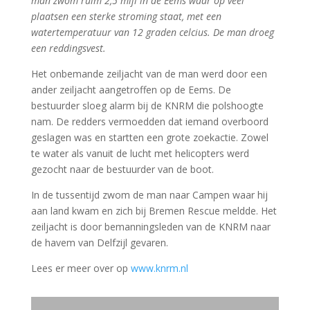
man zwom ruim 2,5 mijl in de Eems waar op veel
plaatsen een sterke stroming staat, met een
watertemperatuur van 12 graden celcius
. De man droeg
een reddingsvest.
Het onbemande zeiljacht van de man werd door een
ander zeiljacht aangetroffen op de Eems. De
bestuurder sloeg alarm bij de KNRM die polshoogte
nam. De redders vermoedden dat iemand overboord
geslagen was en startten een grote zoekactie. Zowel
te water als vanuit de lucht met helicopters werd
gezocht naar de bestuurder van de boot.
In de tussentijd zwom de man naar Campen waar hij
aan land kwam en zich bij Bremen Rescue meldde. Het
zeiljacht is door bemanningsleden van de KNRM naar
de havem van Delfzijl gevaren.
Lees er meer over op
www.knrm.nl