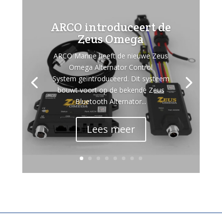
ARCO introduceert de
Zeus Omega
ARCO Marine heeft de nieuwe Zeus
Omega Alternator Control
System geïntroduceerd. Dit systeem
bouwt voort op de bekende Zeus
Bluetooth Alternator...
Lees meer