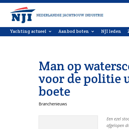
Yachting actueel
Aanbod boten
NJI leden
Man op watersco
voor de politie 
boete
Branchenieuws
Een ezel sto
afgelopen d