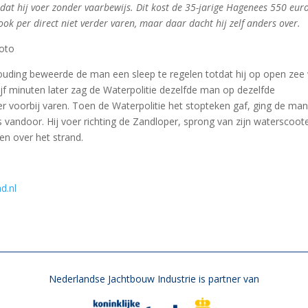
at hij voer zonder vaarbewijs. Dit kost de 35-jarige Hagenees 550 eur
k per direct niet verder varen, maar daar dacht hij zelf anders over.
foto
ouding beweerde de man een sleep te regelen totdat hij op open zee
jf minuten later zag de Waterpolitie dezelfde man op dezelfde
r voorbij varen. Toen de Waterpolitie het stopteken gaf, ging de man
s vandoor. Hij voer richting de Zandloper, sprong van zijn waterscoot
n over het strand.
d.nl
Nederlandse Jachtbouw Industrie is partner van