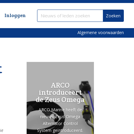
Inloggen
Algemene voorwaarden
t
ARCO
introduceert
de Zeus Omega
ARCO Marine heeft de
nieuwe Zeus Omega
Alternator Control
System geïntroduceerd.
ie