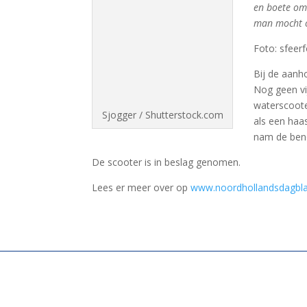
en boete omd
man mocht oo
Foto: sfeer
Bij de aanh
Nog geen vi
waterscoote
Sjogger / Shutterstock.com
als een haa
nam de bene
De scooter is in beslag genomen.
Lees er meer over op
www.noordhollandsdagbla