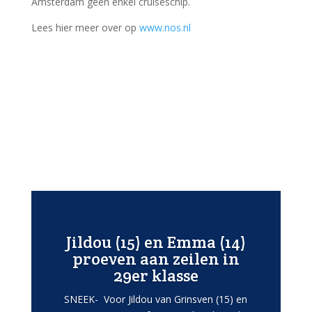
Amsterdam geen enkel cruiseschip.
Lees hier meer over op
www.nos.nl
Jildou (15) en Emma (14)
proeven aan zeilen in
29er klasse
SNEEK- Voor Jildou van Grinsven (15) en