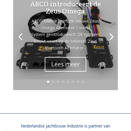
ARCO introduceert de
Zeus Omega
ARCO Marine heeft de nieuwe Zeus
Omega Alternator Control
System geïntroduceerd. Dit systeem
bouwt voort op de bekende Zeus
Bluetooth Alternator...
Lees meer
Nederlandse Jachtbouw Industrie is partner van