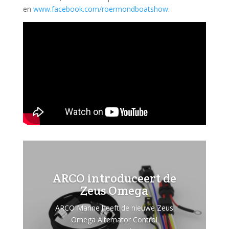
en
www.facebook.com/roermondboatshow
.
ARCO introduceert de
Zeus Omega
ARCO Marine heeft de nieuwe Zeus
Omega Alternator Control