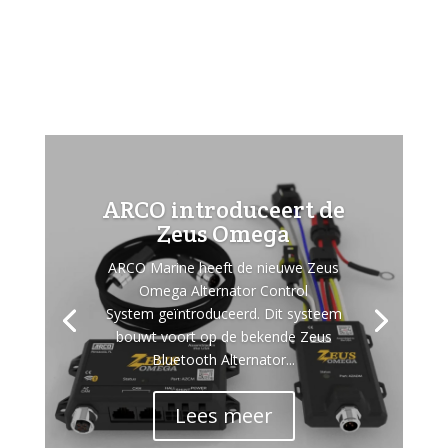
ARCO introduceert de
Zeus Omega
ARCO Marine heeft de nieuwe Zeus
Omega Alternator Control
System geïntroduceerd. Dit systeem
bouwt voort op de bekende Zeus
Bluetooth Alternator...
Lees meer