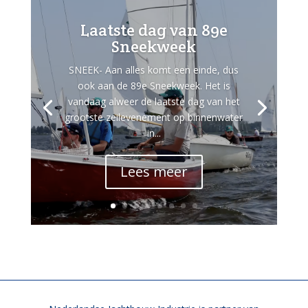
Laatste dag van 89e
Sneekweek
SNEEK- Aan alles komt een einde, dus
ook aan de 89e Sneekweek. Het is
vandaag alweer de laatste dag van het
grootste zeilevenement op binnenwater
in...
Lees meer