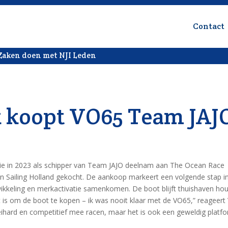
Contact
Zaken doen met NJI Leden
k koopt VO65 Team JAJ
die in 2023 als schipper van Team JAJO deelnam aan The Ocean Race
n Sailing Holland gekocht. De aankoop markeert een volgende stap in
wikkeling en merkactivatie samenkomen. De boot blijft thuishaven ho
kt is om de boot te kopen – ik was nooit klaar met de VO65,” reageert
keihard en competitief mee racen, maar het is ook een geweldig platf