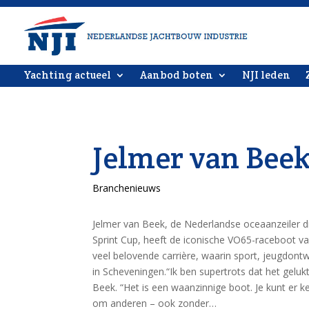
Yachting actueel
Aanbod boten
NJI leden
Jelmer van Bee
Branchenieuws
Jelmer van Beek, de Nederlandse oceaanzeiler 
Sprint Cup, heeft de iconische VO65-raceboot va
veel belovende carrière, waarin sport, jeugdont
in Scheveningen.“Ik ben supertrots dat het gelu
Beek. “Het is een waanzinnige boot. Je kunt er 
om anderen – ook zonder…