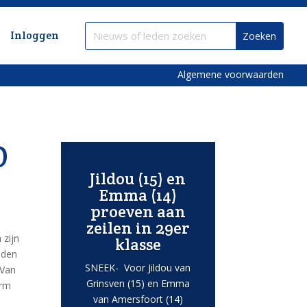
Inloggen
Algemene voorwaarden
O
Jildou (15) en
Emma (14)
proeven aan
zeilen in 29er
 zijn
klasse
uden
SNEEK- Voor Jildou van
 Van
Grinsven (15) en Emma
orm
van Amersfoort (14)