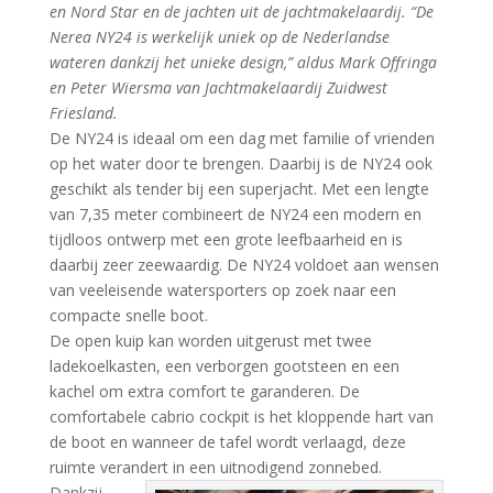
en Nord Star en de jachten uit de jachtmakelaardij. “De
Nerea NY24 is werkelijk uniek op de Nederlandse
wateren dankzij het unieke design,” aldus Mark Offringa
en Peter Wiersma van Jachtmakelaardij Zuidwest
Friesland.
De NY24 is ideaal om een dag met familie of vrienden
op het water door te brengen. Daarbij is de NY24 ook
geschikt als tender bij een superjacht. Met een lengte
van 7,35 meter combineert de NY24 een modern en
tijdloos ontwerp met een grote leefbaarheid en is
daarbij zeer zeewaardig. De NY24 voldoet aan wensen
van veeleisende watersporters op zoek naar een
compacte snelle boot.
De open kuip kan worden uitgerust met twee
ladekoelkasten, een verborgen gootsteen en een
kachel om extra comfort te garanderen. De
comfortabele cabrio cockpit is het kloppende hart van
de boot en wanneer de tafel wordt verlaagd, deze
ruimte verandert in een uitnodigend zonnebed.
Dankzij