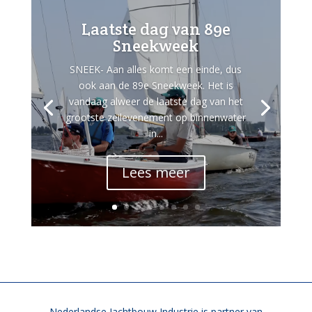
Laatste dag van 89e
Sneekweek
SNEEK- Aan alles komt een einde, dus
ook aan de 89e Sneekweek. Het is
vandaag alweer de laatste dag van het
grootste zeilevenement op binnenwater
in...
Lees meer
Nederlandse Jachtbouw Industrie is partner van