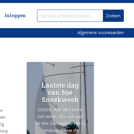
Inloggen
Algemene voorwaarden
Laatste dag
van 89e
Sneekweek
SNEEK- Aan alles komt
je
een einde, dus ook aan
ien
de 89e Sneekweek. Het is
rig
vandaag alweer de
Weesp