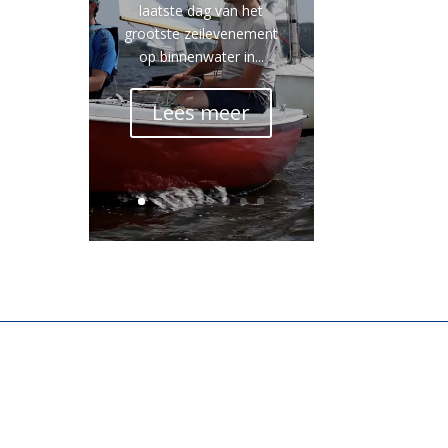
laatste dag van het
grootste zeilevenement
op binnenwater in...
Lees meer