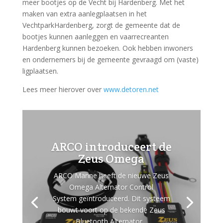
meer bootjes op de Vecht bij Hardenberg. Met het
maken van extra aanlegplaatsen in het
VechtparkHardenberg, zorgt de gemeente dat de
bootjes kunnen aanleggen en vaarrecreanten
Hardenberg kunnen bezoeken. Ook hebben inwoners
en ondernemers bij de gemeente gevraagd om (vaste)
ligplaatsen.
Lees meer hierover over
www.detoren.net
ARCO introduceert de
Zeus Omega
ARCO Marine heeft de nieuwe Zeus
Omega Alternator Control
System geïntroduceerd. Dit systeem
bouwt voort op de bekende Zeus
Bluetooth Alternator...