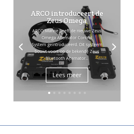
ARCO introduceert de
Zeus Omega
ARCO Marine heeft de nieuwe Zeus
Omega Alternator Control
System geïntroduceerd. Dit systeem
bouwt voort op de bekende Zeus
Bluetooth Alternator...
Lees meer