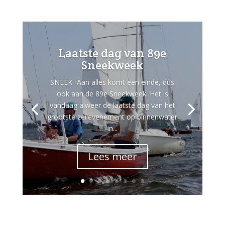
Laatste dag van 89e
Sneekweek
SNEEK- Aan alles komt een einde, dus
ook aan de 89e Sneekweek. Het is
vandaag alweer de laatste dag van het
grootste zeilevenement op binnenwater
in...
Lees meer