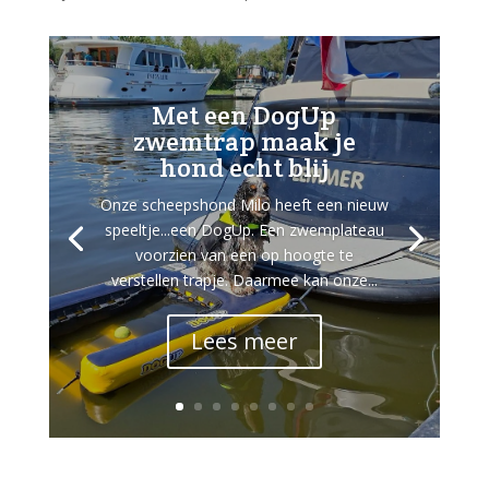
Met een DogUp
zwemtrap maak je
hond echt blij
Onze scheepshond Milo heeft een nieuw
speeltje...een DogUp. Een zwemplateau
voorzien van een op hoogte te
verstellen trapje. Daarmee kan onze...
Lees meer