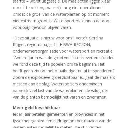
startte – wordt uitgesteld. De maaiboten liggen klaar
om uit te rukken, maar zijn nog niet operationeel
omdat de groei van de waterplanten op dit moment
niet extreem groot is. Watersporters kunnen daarom
voorlopig gewoon blijven varen.
“Deze situatie is nieuw voor ons”, vertelt Gerdina
Krijger, regiomanager bij HISWA-RECRON,
ondernemersorganisatie voor watersport en recreatie.
“Andere jaren was de groei veel intensiever en stonden
we rond deze tijd te popelen om te beginnen. Het
heeft geen zin om het maaibudget nu al te spenderen.”
Zodra de explosieve groei zichtbaar is, gaat de maaiers
meteen aan de slag. Watersporters ondervinden
namelijk veel last van de waterplanten: de wildgroei
van de planten bemoeilijkt het varen en zwemmen.
Meer geld beschikbaar
Ieder jaar betalen gemeenten en provincies in het
IJsselmeergebied een bijdrage om het maaien van de
waterplanten mogelijk te maken. De stichtingen