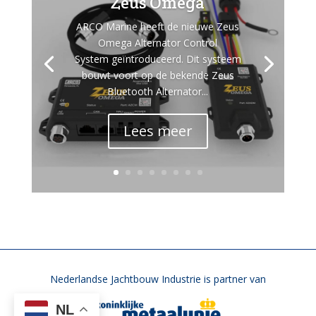
Zeus Omega
ARCO Marine heeft de nieuwe Zeus
Omega Alternator Control
System geïntroduceerd. Dit systeem
bouwt voort op de bekende Zeus
Bluetooth Alternator...
Lees meer
Nederlandse Jachtbouw Industrie is partner van
NL