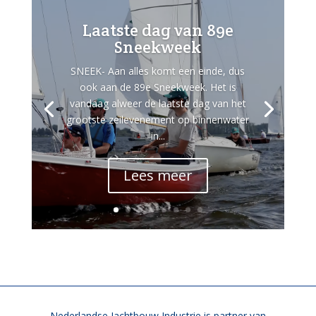
Laatste dag van 89e
Sneekweek
SNEEK- Aan alles komt een einde, dus
ook aan de 89e Sneekweek. Het is
vandaag alweer de laatste dag van het
grootste zeilevenement op binnenwater
in...
Lees meer
Nederlandse Jachtbouw Industrie is partner van