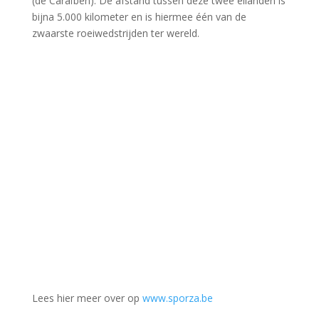
(de Caraïben). De afstand tussen deze twee eilanden is
bijna 5.000 kilometer en is hiermee één van de
zwaarste roeiwedstrijden ter wereld.
Lees hier meer over op
www.sporza.be