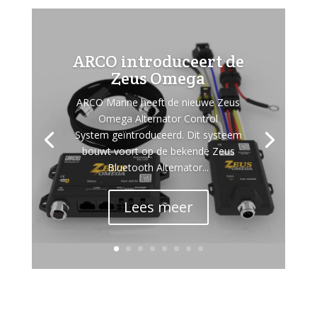
ARCO introduceert de
Zeus Omega
ARCO Marine heeft de nieuwe Zeus
Omega Alternator Control
System geïntroduceerd. Dit systeem
bouwt voort op de bekende Zeus
Bluetooth Alternator...
Lees meer