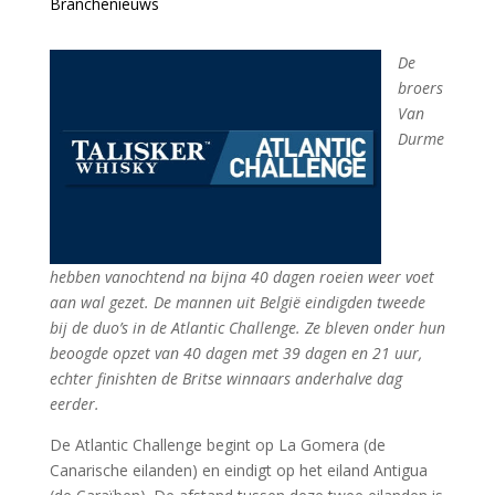
Branchenieuws
De
broers
Van
Durme
hebben vanochtend na bijna 40 dagen roeien weer voet
aan wal gezet. De mannen uit België eindigden tweede
bij de duo’s in de Atlantic Challenge. Ze bleven onder hun
beoogde opzet van 40 dagen met 39 dagen en 21 uur,
echter finishten de Britse winnaars anderhalve dag
eerder.
De Atlantic Challenge begint op La Gomera (de
Canarische eilanden) en eindigt op het eiland Antigua