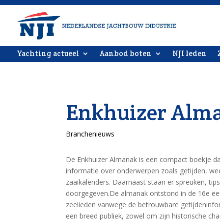
Yachting actueel
Aanbod boten
NJI leden
Enkhuizer Alma
Branchenieuws
De Enkhuizer Almanak is een compact boekje dat
informatie over onderwerpen zoals getijden, we
zaaikalenders. Daarnaast staan er spreuken, tips 
doorgegeven.De almanak ontstond in de 16e eeu
zeelieden vanwege de betrouwbare getijdeninf
een breed publiek, zowel om zijn historische ch