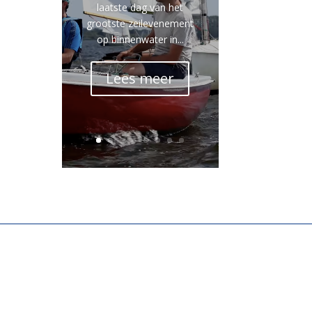
laatste dag van het
grootste zeilevenement
op binnenwater in...
Lees meer