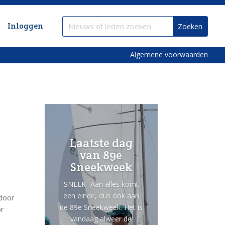
Inloggen
Algemene voorwaarden
Laatste dag
van 89e
Sneekweek
SNEEK- Aan alles komt
een einde, dus ook aan
 door
de 89e Sneekweek. Het is
or
vandaag alweer de