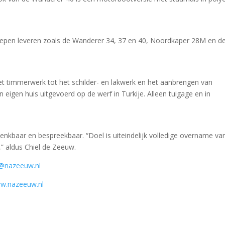
chepen leveren zoals de Wanderer 34, 37 en 40, Noordkaper 28M en d
et timmerwerk tot het schilder- en lakwerk en het aanbrengen van
 eigen huis uitgevoerd op de werf in Turkije. Alleen tuigage en in
edenkbaar en bespreekbaar. “Doel is uiteindelijk volledige overname va
,” aldus Chiel de Zeeuw.
o@nazeeuw.nl
w.nazeeuw.nl