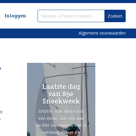
Inloggen
Algemene voorwaarden
r
Laatste dag
van 89e
Sneekweek
SNEEK- Aan alles komt
de
een einde, dus ook aan
n
de 89e Sneekweek. Het is
vandaag alweer de