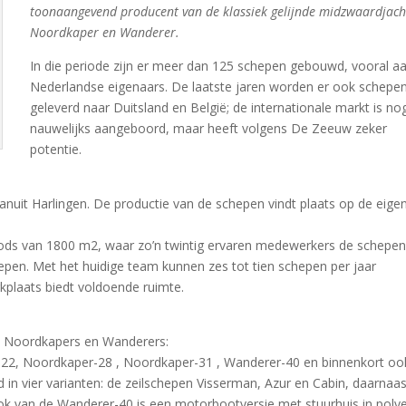
toonaangevend producent van de klassiek gelijnde midzwaardjac
Noordkaper en Wanderer.
In die periode zijn er meer dan 125 schepen gebouwd, vooral a
Nederlandse eigenaars. De laatste jaren worden er ook schepe
geleverd naar Duitsland en België; de internationale markt is no
nauwelijks aangeboord, maar heeft volgens De Zeeuw zeker
potentie.
uit Harlingen. De productie van de schepen vindt plaats op de eige
ods van 1800 m2, waar zo’n twintig ervaren medewerkers de schepe
en. Met het huidige team kunnen zes tot tien schepen per jaar
kplaats biedt voldoende ruimte.
an Noordkapers en Wanderers:
-22, Noordkaper-28 , Noordkaper-31 , Wanderer-40 en binnenkort oo
 vier varianten: de zeilschepen Visserman, Azur en Cabin, daarnaas
k van de Wanderer-40 is een motorbootversie met stuurhuis in poly