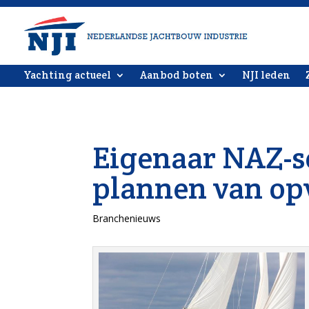
Yachting actueel
Aanbod boten
NJI leden
Eigenaar NAZ-s
plannen van op
Branchenieuws