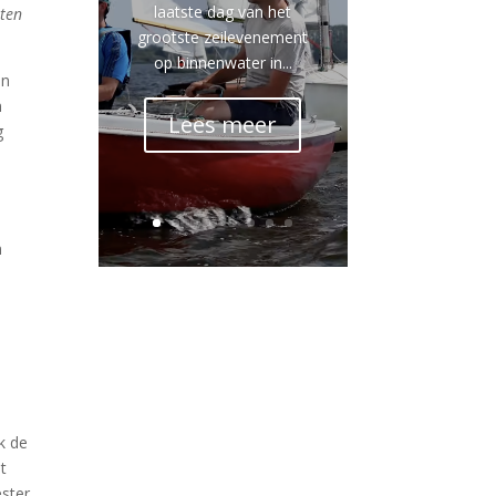
laatste dag van het
hten
grootste zeilevenement
op binnenwater in...
an
n
Lees meer
g
n
n
k de
t
ester