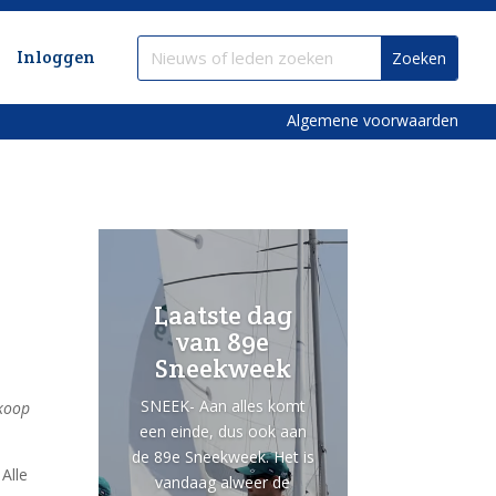
Inloggen
Algemene voorwaarden
Laatste dag
van 89e
Sneekweek
SNEEK- Aan alles komt
rkoop
een einde, dus ook aan
de 89e Sneekweek. Het is
Alle
vandaag alweer de