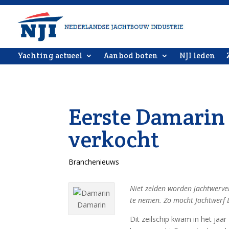
Yachting actueel
Aanbod boten
NJI leden
Eerste Damarin 
verkocht
Branchenieuws
Niet zelden worden jachtwerven
te nemen. Zo mocht Jachtwerf 
Damarin
Dit zeilschip kwam in het jaar