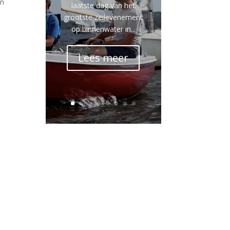
in
laatste dag van het
grootste zeilevenement
op binnenwater in...
Lees meer