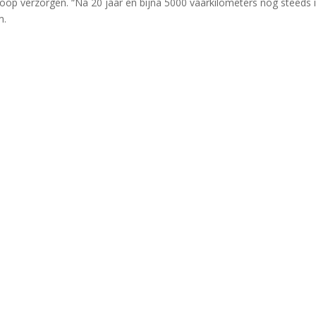
op verzorgen. “Na 20 jaar en bijna 5000 vaarkilometers nog steeds 
m.