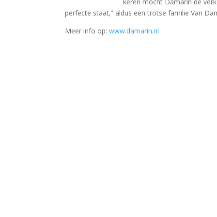
keren mocht Damarin de verko
perfecte staat,” aldus een trotse familie Van Da
Meer info op:
www.damarin.nl