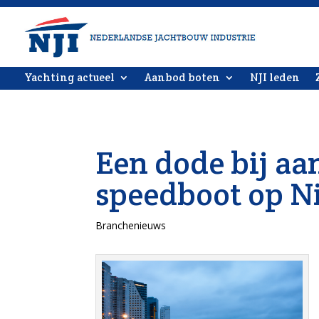
Yachting actueel
Aanbod boten
NJI leden
Een dode bij aa
speedboot op 
Branchenieuws