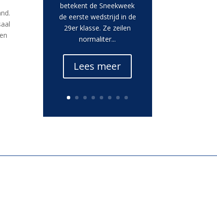
betekent de Sneekweek
and.
de eerste wedstrijd in de
saal
29er klasse. Ze zeilen
Een
normaliter...
Lees meer