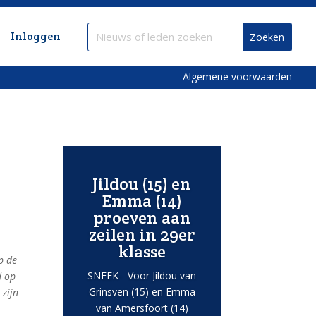
Inloggen
Algemene voorwaarden
Jildou (15) en
Emma (14)
proeven aan
zeilen in 29er
klasse
p de
SNEEK- Voor Jildou van
d op
Grinsven (15) en Emma
 zijn
van Amersfoort (14)