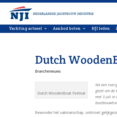
Yachting actueel
Aanbod boten
NJI leden
Dutch WoodenBo
Branchenieuws
Na een roerig
gezet om de t
Dutch WoodenBoat Festival
met 3 juli i
bootbouwtrad
Bewonder het vakmanschap, ontmoet gelijkgezi