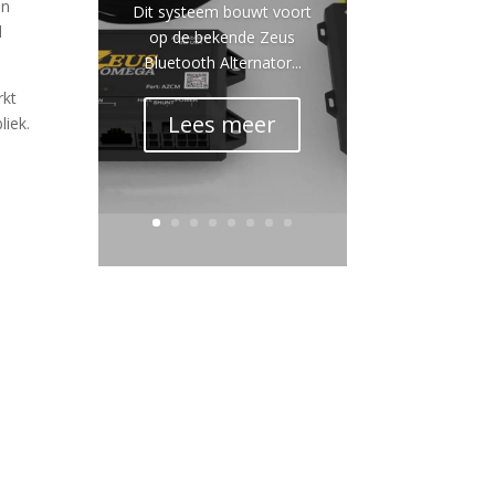
en
Dit systeem bouwt voort
l
op de bekende Zeus
Bluetooth Alternator...
rkt
Lees meer
liek.