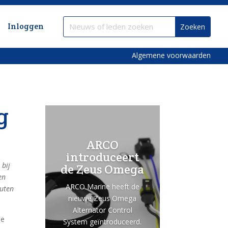
Inloggen
Algemene voorwaarden
g
ARCO
introduceert
 bij
de Zeus Omega
en
ARCO Marine heeft de
outen
nieuwe Zeus Omega
Alternator Control
de
System geïntroduceerd.