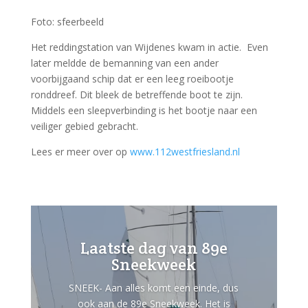
Foto: sfeerbeeld
Het reddingstation van Wijdenes kwam in actie. Even
later meldde de bemanning van een ander
voorbijgaand schip dat er een leeg roeibootje
ronddreef. Dit bleek de betreffende boot te zijn.
Middels een sleepverbinding is het bootje naar een
veiliger gebied gebracht.
Lees er meer over op
www.112westfriesland.nl
Laatste dag van 89e
Sneekweek
SNEEK- Aan alles komt een einde, dus
ook aan de 89e Sneekweek. Het is