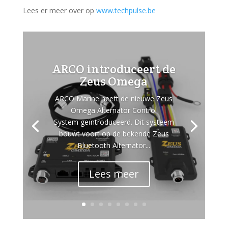
Lees er meer over op
www.techpulse.be
ARCO introduceert de
Zeus Omega
ARCO Marine heeft de nieuwe Zeus
Omega Alternator Control
System geïntroduceerd. Dit systeem
bouwt voort op de bekende Zeus
Bluetooth Alternator...
Lees meer