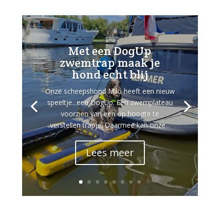
Met een DogUp
zwemtrap maak je
hond echt blij
Onze scheepshond Milo heeft een nieuw
speeltje...een DogUp. Een zwemplateau
voorzien van een op hoogte te
verstellen trapje. Daarmee kan onze...
Lees meer