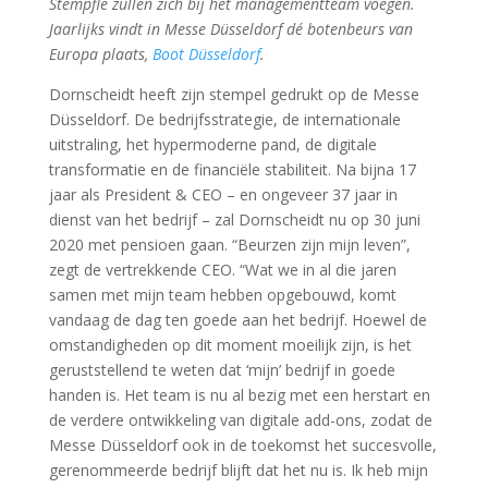
Stempfle zullen zich bij het managementteam voegen.
Jaarlijks vindt in Messe Düsseldorf dé botenbeurs van
Europa plaats,
Boot Düsseldorf
.
Dornscheidt heeft zijn stempel gedrukt op de Messe
Düsseldorf. De bedrijfsstrategie, de internationale
uitstraling, het hypermoderne pand, de digitale
transformatie en de financiële stabiliteit. Na bijna 17
jaar als President & CEO – en ongeveer 37 jaar in
dienst van het bedrijf – zal Dornscheidt nu op 30 juni
2020 met pensioen gaan. “Beurzen zijn mijn leven”,
zegt de vertrekkende CEO. “Wat we in al die jaren
samen met mijn team hebben opgebouwd, komt
vandaag de dag ten goede aan het bedrijf. Hoewel de
omstandigheden op dit moment moeilijk zijn, is het
geruststellend te weten dat ‘mijn’ bedrijf in goede
handen is. Het team is nu al bezig met een herstart en
de verdere ontwikkeling van digitale add-ons, zodat de
Messe Düsseldorf ook in de toekomst het succesvolle,
gerenommeerde bedrijf blijft dat het nu is. Ik heb mijn