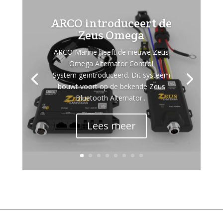
ARCO introduceert de
Zeus Omega
ARCO Marine heeft de nieuwe Zeus
Omega Alternator Control
System geïntroduceerd. Dit systeem
bouwt voort op de bekende Zeus
Bluetooth Alternator...
Lees meer