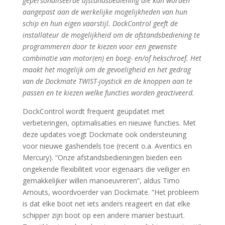
gepersonaliseerde afstandsbediening die kan worden
aangepast aan de werkelijke mogelijkheden van hun
schip en hun eigen vaarstijl. DockControl geeft de
installateur de mogelijkheid om de afstandsbediening te
programmeren door te kiezen voor een gewenste
combinatie van motor(en) en boeg- en/of hekschroef. Het
maakt het mogelijk om de gevoeligheid en het gedrag
van de Dockmate TWIST-joystick en de knoppen aan te
passen en te kiezen welke functies worden geactiveerd.
DockControl wordt frequent geüpdatet met
verbeteringen, optimalisaties en nieuwe functies. Met
deze updates voegt Dockmate ook ondersteuning
voor nieuwe gashendels toe (recent o.a. Aventics en
Mercury). “Onze afstandsbedieningen bieden een
ongekende flexibiliteit voor eigenaars die veiliger en
gemakkelijker willen manoeuvreren”, aldus Timo
Arnouts, woordvoerder van Dockmate. “Het probleem
is dat elke boot net iets anders reageert en dat elke
schipper zijn boot op een andere manier bestuurt.