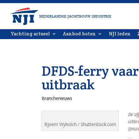
Yachting actueel
Aanbod boten
NJI leden
DFDS-ferry vaar
uitbraak
Branchenieuws
De af
uitbr
Bjoern Wylezich / Shutterstock.com
IJmui