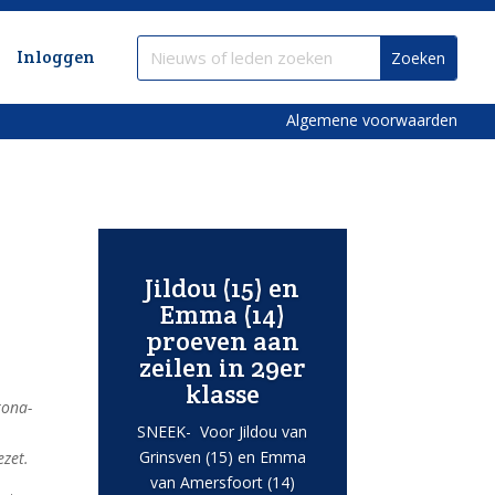
Inloggen
Algemene voorwaarden
Jildou (15) en
Emma (14)
proeven aan
zeilen in 29er
klasse
rona-
SNEEK- Voor Jildou van
Grinsven (15) en Emma
ezet.
van Amersfoort (14)