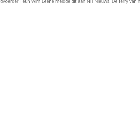
dvoerder Teun Wim Leene meldde dit aan NH Nieuws. De ferry van 