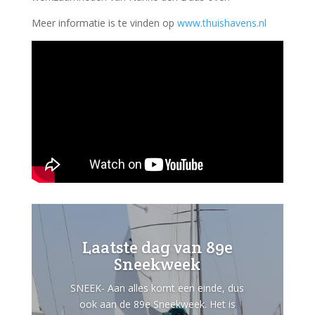
Meer informatie is te vinden op
www.thuishavens.nl
Laatste dag van 89e
Sneekweek
SNEEK- Aan alles komt een einde, dus
ook aan de 89e Sneekweek. Het is